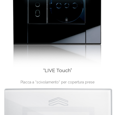
“LIVE Touch”
Placca a “scivolamento” per copertura prese