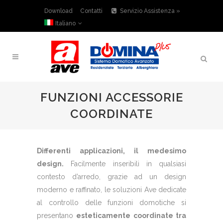
Download
Contatti
Servizio Assistenza »
Italiano
FUNZIONI ACCESSORIE
COORDINATE
Differenti applicazioni, il medesimo
design.
Facilmente inseribili in qualsiasi
contesto d’arredo, grazie ad un design
moderno e raffinato, le soluzioni Ave dedicate
al controllo delle funzioni domotiche si
presentano
esteticamente coordinate tra